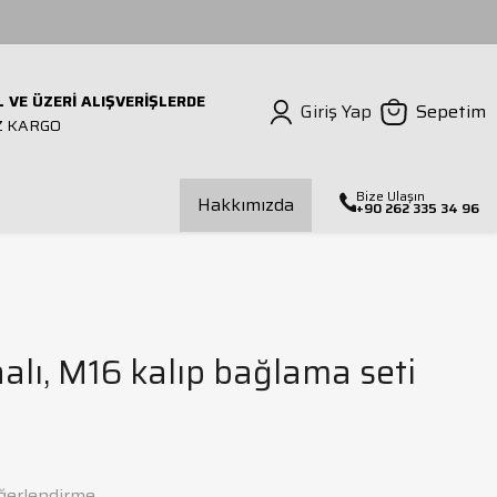
L VE ÜZERİ ALIŞVERİŞLERDE
Giriş Yap
Sepetim
Z KARGO
Bize Ulaşın
Hakkımızda
+90 262 335 34 96
ılavuz Çekmeli Matkap
Mors Kovanı
Dış Çap Torna Kateri
İç Çap Torna Kateri
alı, M16 kalıp bağlama seti
alıp Bağlama Seti
ğerlendirme