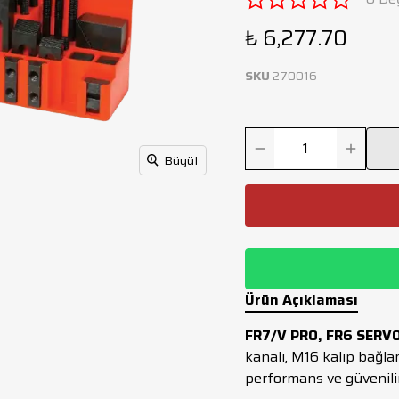
₺ 6,277.70
SKU
270016
Büyüt
Ürün Açıklaması
FR7/V PRO, FR6 SERV
kanalı, M16 kalıp bağl
performans ve güvenili