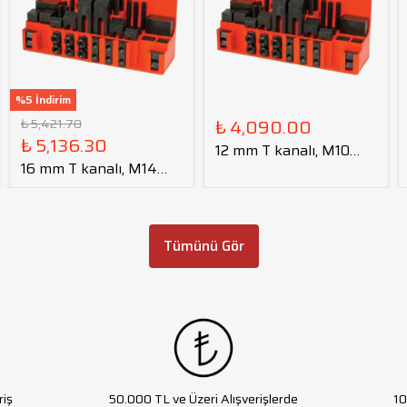
%5 İndirim
₺ 4,090.00
₺ 5,421.70
₺ 5,136.30
12 mm T kanalı, M10
16 mm T kanalı, M14
kalıp bağlama seti
kalıp bağlama seti
Tümünü Gör
riş
50.000 TL ve Üzeri Alışverişlerde
10