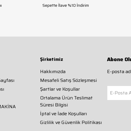
ı
Sepette İlave %10 İndirim
Abone Ol
Şirketimiz
Hakkımızda
E-posta adr
Sayfası
Mesafeli Satış Sözleşmesi
sı
Şartlar ve Koşullar
E-Posta A
Ortalama Ürün Teslimat
Süresi Bilgisi
MAKİNA
İptal ve İade Koşulları
Gizlilik ve Güvenlik Politikası