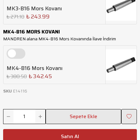
MK3-B16 Mors Kovanı
₺ 243.99
₺ 271.10
MK4-B16 MORS KOVANI
MANDREN alana MK4-B16 Mors Kovanında İlave İndirim
MK4-B16 Mors Kovanı
₺ 342.45
₺ 380.50
SKU
E14116
Sepete Ekle
Satın Al