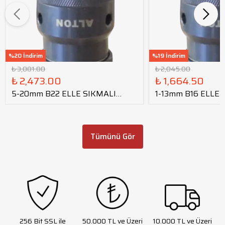
%20 İndirim
%19 İndirim
₺ 3,081.80
₺ 2,045.00
₺ 2,473.00
₺ 1,664.50
5-20mm B22 ELLE SIKMALI
1-13mm B16 ELLE 
SUPRA MANDREN
SUPRA MANDRE
Tümünü Gör
256 Bit SSL ile
50.000 TL ve Üzeri
10.000 TL ve Üzeri