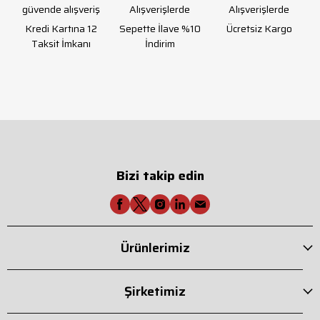
güvende alışveriş
Alışverişlerde
Alışverişlerde
Kredi Kartına 12
Sepette İlave %10
Ücretsiz Kargo
Taksit İmkanı
İndirim
Bizi takip edin
Ürünlerimiz
Şirketimiz