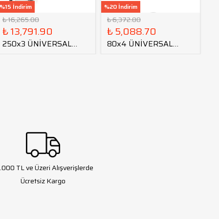
%15 İndirim
%20 İndirim
%20
₺ 16,265.00
₺ 6,372.80
₺ 
₺ 13,791.90
₺ 5,088.70
₺
250x3 ÜNİVERSAL
80x4 ÜNİVERSAL
S
TORNA AYNASI
TORNA AYNASI
K
A
.000 TL ve Üzeri Alışverişlerde
Ücretsiz Kargo