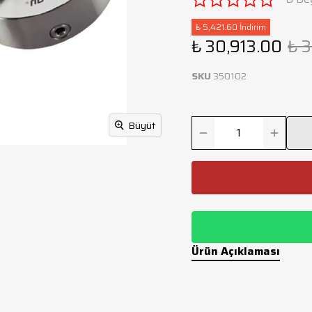
₺ 5,421.60 İndirim
₺ 30,913.00
₺ 
SKU
350102
Büyüt
Ürün Açıklaması