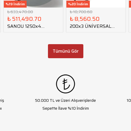
%19 İndirim
%20 İndirim
₺ 633,478.00
₺ 10,700.60
₺ 511,490.70
₺ 8,560.50
SANOU 1250x4
200x3 ÜNİVERSAL
KEPENKLİ TORNA
TORNA AYNASI
AYNASI
Tümünü Gör
riş
50.000 TL ve Üzeri Alışverişlerde
10
ı
Sepette İlave %10 İndirim