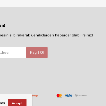
un!
esinizi bırakarak yeniliklerden haberdar olabilirsiniz!
dresi
Kayıt Ol
rms.
Accept