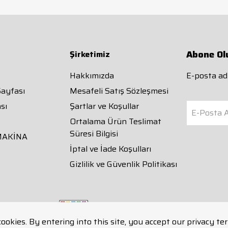
Abone Ol
Şirketimiz
Hakkımızda
E-posta adr
Sayfası
Mesafeli Satış Sözleşmesi
sı
Şartlar ve Koşullar
E-Posta A
Ortalama Ürün Teslimat
Süresi Bilgisi
MAKİNA
İptal ve İade Koşulları
Gizlilik ve Güvenlik Politikası
cookies. By entering into this site, you accept our privacy te