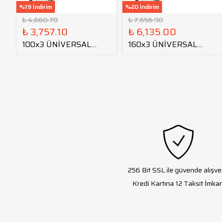
%19 İndirim
%20 İndirim
₺ 4,660.70
₺ 7,656.90
₺ 3,757.10
₺ 6,135.00
100x3 ÜNİVERSAL
160x3 ÜNİVERSAL
TORNA AYNASI
TORNA AYNASI
256 Bit SSL ile güvende alışve
Kredi Kartına 12 Taksit İmkan