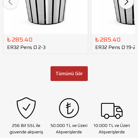
₺ 285.40
₺ 285.40
ER32 Pens Ø 2-3
ER32 Pens Ø 19-2
Tümünü Gör
256 Bit SSL ile
50.000 TL ve Üzeri
10.000 TL ve Üzeri
güvende alışveriş
Alışverişlerde
Alışverişlerde