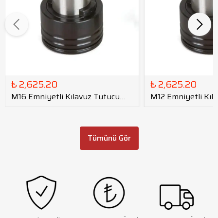
₺ 2,625.20
₺ 2,625.20
M16 Emniyetli Kılavuz Tutucu
M12 Emniyetli Kıl
GT12 - DIN
GT12 - DIN
Tümünü Gör