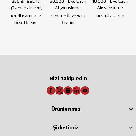
256 Bit SSL ile
50.000 TL ve Üzeri
10.000 TL ve Üzeri
güvende alışveriş
Alışverişlerde
Alışverişlerde
Kredi Kartına 12
Sepette İlave %10
Ücretsiz Kargo
Taksit İmkanı
İndirim
Bizi takip edin
Ürünlerimiz
Şirketimiz