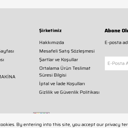
Abone Ol
Şirketimiz
Hakkımızda
E-posta adr
Sayfası
Mesafeli Satış Sözleşmesi
sı
Şartlar ve Koşullar
E-Posta A
Ortalama Ürün Teslimat
Süresi Bilgisi
MAKİNA
İptal ve İade Koşulları
Gizlilik ve Güvenlik Politikası
cookies. By entering into this site, you accept our privacy te