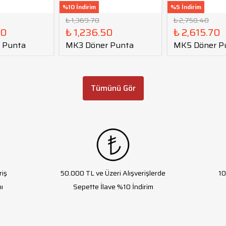
%10 İndirim
%5 İndirim
₺ 1,369.70
₺ 2,758.40
30
₺ 1,236.50
₺ 2,615.70
 Punta
MK3 Döner Punta
MK5 Döner P
Tümünü Gör
riş
50.000 TL ve Üzeri Alışverişlerde
10
ı
Sepette İlave %10 İndirim