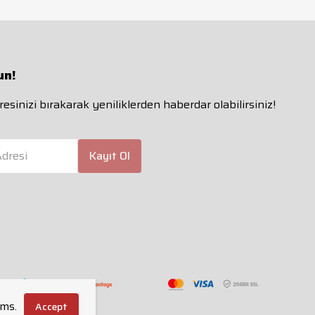
un!
esinizi bırakarak yeniliklerden haberdar olabilirsiniz!
dresi
Kayıt Ol
rms.
Accept