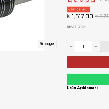
₺ 95.10 İndirim
₺ 1,617.00
₺ 1,7
SKU
310104
Büyüt
Ürün Açıklaması