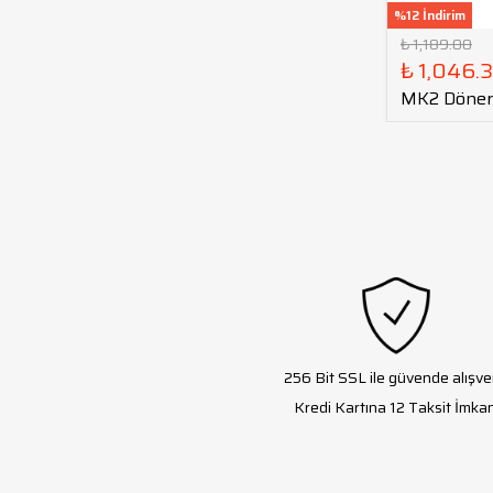
%12 İndirim
₺ 1,189.00
₺ 1,046.
MK2 Döner
256 Bit SSL ile güvende alışve
Kredi Kartına 12 Taksit İmkan