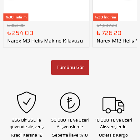
%30 İndirim
%30 İndirim
₺ 363.30
₺ 1,037.20
₺ 254.00
₺ 726.20
Narex M3 Helis Makine Kılavuzu
Narex M12 Helis M
Tümünü Gör
256 Bit SSL ile
50.000 TL ve Üzeri
10.000 TL ve Üzeri
güvende alışveriş
Alışverişlerde
Alışverişlerde
Kredi Kartına 12
Sepette İlave %10
Ücretsiz Kargo