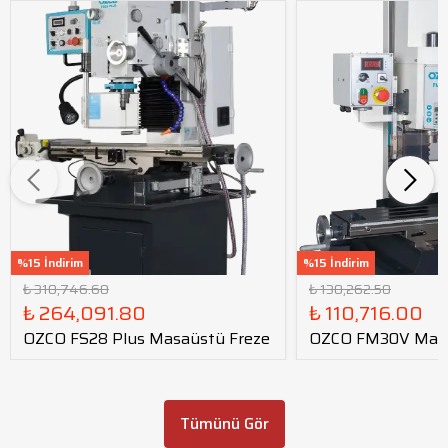
%15 İndirim
%15 İndirim
₺ 310,746.60
₺ 130,262.50
₺ 264,091.80
₺ 110,716.00
OZCO FS28 Plus Masaüstü Freze
OZCO FM30V Masa
Tümünü Gör