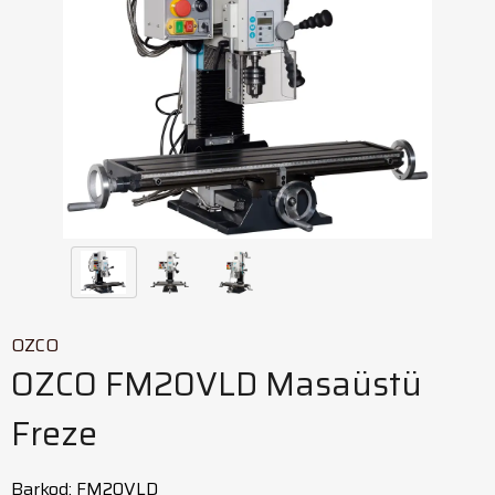
OZCO
OZCO FM20VLD Masaüstü
Freze
Barkod
:
FM20VLD