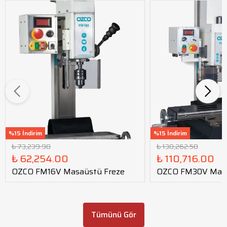
%15 İndirim
%15 İndirim
₺ 73,239.90
₺ 130,262.50
₺ 62,254.00
₺ 110,716.00
OZCO FM16V Masaüstü Freze
OZCO FM30V Masa
Tümünü Gör