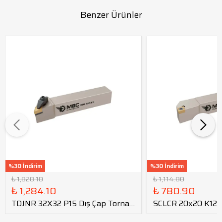
Benzer Ürünler
%30 İndirim
%30 İndirim
₺ 1,828.10
₺ 1,114.80
₺ 1,284.10
₺ 780.90
TDJNR 32X32 P15 Dış Çap Torna
SCLCR 20x20 K12 D
Kateri
Kateri