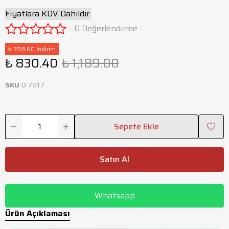
Fiyatlara KDV Dahildir.
0 Değerlendirme
₺ 358.60 İndirim
₺ 830.40
₺ 1,189.00
SKU
D 7817
Sepete Ekle
Satın Al
Whatsapp
Ürün Açıklaması