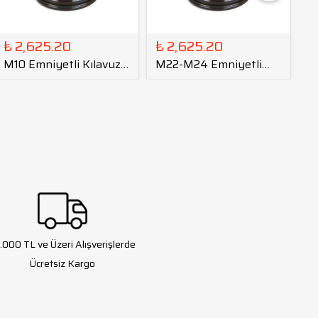
₺ 2,625.20
₺ 2,625.20
₺
M10 Emniyetli Kılavuz
M22-M24 Emniyetli
M
Kılavuz Tutucu GT12 -
Kılavuz Tutucu GT24 -
T
DIN
DIN
.000 TL ve Üzeri Alışverişlerde
Ücretsiz Kargo