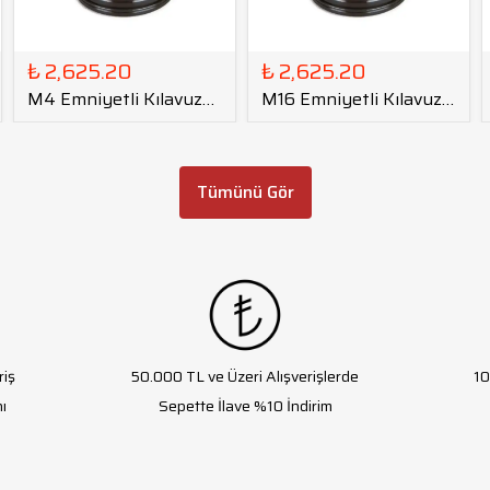
₺ 2,625.20
₺ 2,625.20
M4 Emniyetli Kılavuz
M16 Emniyetli Kılavuz
Tutucu GT12 - DIN
Tutucu GT12 - DIN
Tümünü Gör
riş
50.000 TL ve Üzeri Alışverişlerde
10
ı
Sepette İlave %10 İndirim