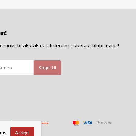
un!
esinizi bırakarak yeniliklerden haberdar olabilirsiniz!
dresi
Kayıt Ol
rms.
Accept