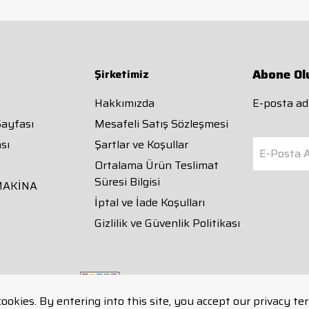
Abone Ol
Şirketimiz
Hakkımızda
E-posta adr
Sayfası
Mesafeli Satış Sözleşmesi
sı
Şartlar ve Koşullar
E-Posta A
Ortalama Ürün Teslimat
Süresi Bilgisi
MAKİNA
İptal ve İade Koşulları
Gizlilik ve Güvenlik Politikası
cookies. By entering into this site, you accept our privacy te