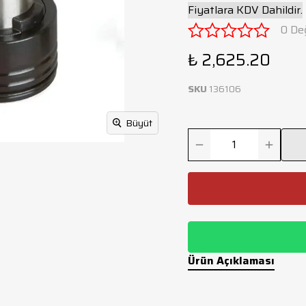
Fiyatlara KDV Dahildir.
0 De
₺ 2,625.20
SKU
136106
Büyüt
Ürün Açıklaması