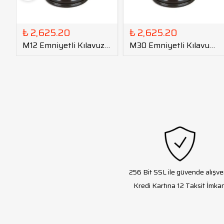
₺ 2,625.20
₺ 2,625.20
M12 Emniyetli Kılavuz
M30 Emniyetli Kılavuz
Tutucu GT12 - DIN
Tutucu GT24 - DIN
256 Bit SSL ile güvende alışve
Kredi Kartına 12 Taksit İmkan