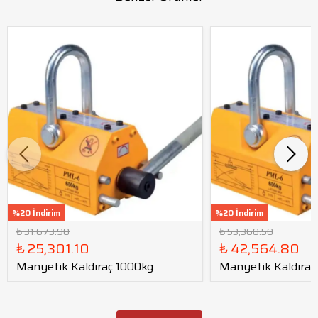
%20 İndirim
%20 İndirim
₺ 31,673.90
₺ 53,360.50
₺ 25,301.10
₺ 42,564.80
Manyetik Kaldıraç 1000kg
Manyetik Kaldıraç