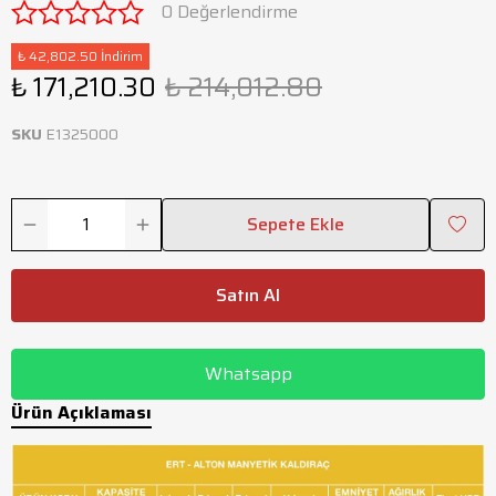
0 Değerlendirme
₺ 42,802.50 İndirim
₺ 171,210.30
₺ 214,012.80
SKU
E1325000
Sepete Ekle
Satın Al
Whatsapp
Ürün Açıklaması