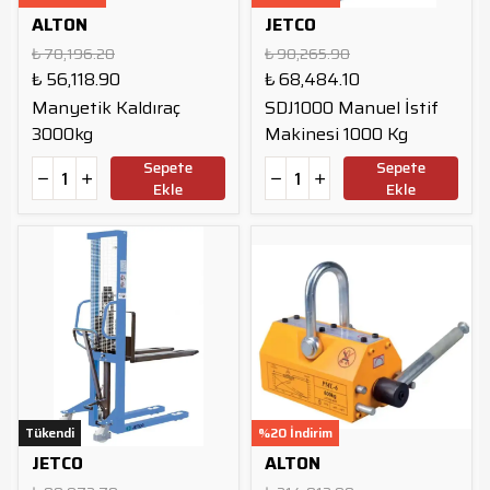
ALTON
JETCO
₺ 70,196.20
₺ 90,265.90
₺ 56,118.90
₺ 68,484.10
Manyetik Kaldıraç
SDJ1000 Manuel İstif
3000kg
Makinesi 1000 Kg
Sepete
Sepete
Ekle
Ekle
Tükendi
Tükendi
%20 İndirim
JETCO
ALTON