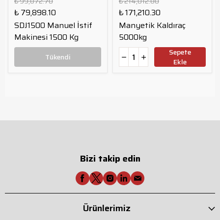
₺ 99,872.70
₺ 214,012.80
₺ 79,898.10
₺ 171,210.30
SDJ1500 Manuel İstif
Manyetik Kaldıraç
Makinesi 1500 Kg
5000kg
Sepete
Tükendi
Ekle
Bizi takip edin
Ürünlerimiz