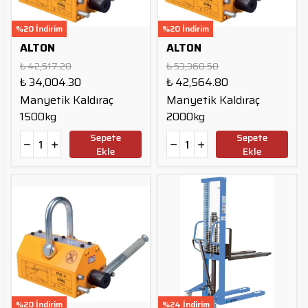
%20 İndirim
%20 İndirim
ALTON
ALTON
₺ 42,517.20
₺ 53,360.50
₺ 34,004.30
₺ 42,564.80
Manyetik Kaldıraç
Manyetik Kaldıraç
1500kg
2000kg
Sepete
Sepete
Ekle
Ekle
%20 İndirim
%24 İndirim