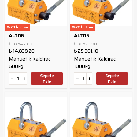
%20 İndirim
%20 İndirim
ALTON
ALTON
₺ 18,547.80
₺ 31,673.90
₺ 14,838.20
₺ 25,301.10
Manyetik Kaldıraç
Manyetik Kaldıraç
600kg
1000kg
Sepete
Sepete
Ekle
Ekle