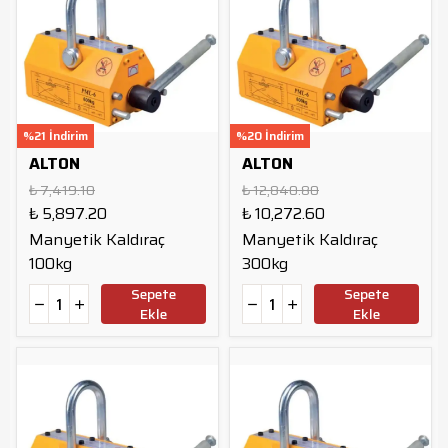
%21 İndirim
%20 İndirim
ALTON
ALTON
₺ 7,419.10
₺ 12,840.80
₺ 5,897.20
₺ 10,272.60
Manyetik Kaldıraç
Manyetik Kaldıraç
100kg
300kg
Sepete
Sepete
Ekle
Ekle