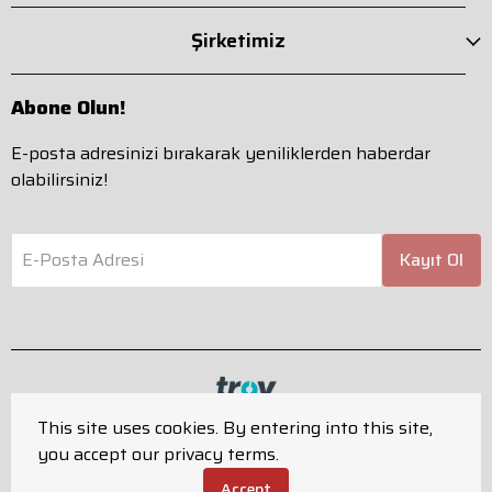
Şirketimiz
Abone Olun!
E-posta adresinizi bırakarak yeniliklerden haberdar
olabilirsiniz!
E-Posta Adresi
Kayıt Ol
This site uses cookies. By entering into this site,
you accept our privacy terms.
Tüm hakları saklıdır.
Powered by
ikas
Accept