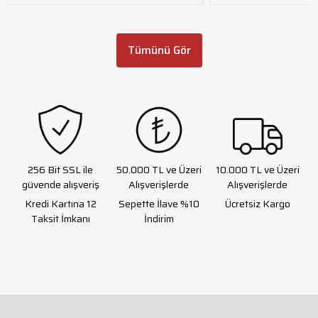
Kateri tmax=40
Kateri tmax=40
Tümünü Gör
256 Bit SSL ile
50.000 TL ve Üzeri
10.000 TL ve Üzeri
güvende alışveriş
Alışverişlerde
Alışverişlerde
Kredi Kartına 12
Sepette İlave %10
Ücretsiz Kargo
Taksit İmkanı
İndirim