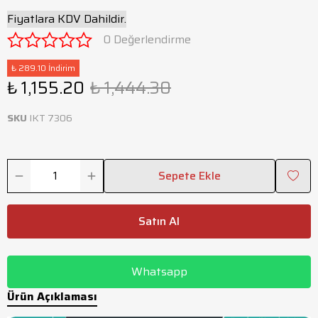
Fiyatlara KDV Dahildir.
0 Değerlendirme
₺ 289.10 İndirim
₺ 1,155.20
₺ 1,444.30
SKU
IKT 7306
Sepete Ekle
Satın Al
Whatsapp
Ürün Açıklaması