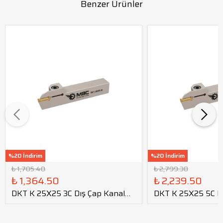
Benzer Ürünler
%20 İndirim
%20 İndirim
₺ 1,705.40
₺ 2,799.30
₺ 1,364.50
₺ 2,239.50
DKT K 25X25 3C Dış Çap Kanal
DKT K 25X25 5C D
Kateri tmax=21
Kateri tmax=40