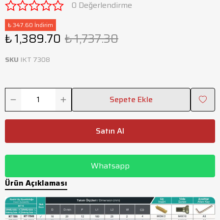
0 Değerlendirme
₺ 347.60 İndirim
₺ 1,389.70
₺ 1,737.30
SKU
IKT 7308
Sepete Ekle
Satın Al
Whatsapp
Ürün Açıklaması