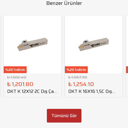
Benzer Ürünler
%20 İndirim
%20 İndirim
₺ 1,502.40
₺ 1,567.50
₺ 1,201.80
₺ 1,254.10
DKT K 12X12 2C Dış Çap
DKT K 16X16 1,5C Dış
Kanal Kateri tmax=14
Çap Kanal Kateri
tmax=17
Tümünü Gör