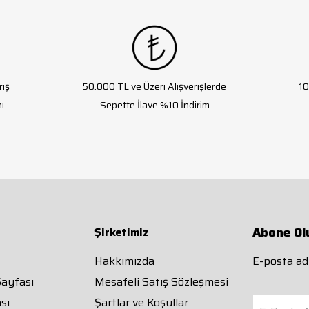
riş
50.000 TL ve Üzeri Alışverişlerde
10
ı
Sepette İlave %10 İndirim
Abone Ol
Şirketimiz
Hakkımızda
E-posta adr
Sayfası
Mesafeli Satış Sözleşmesi
sı
Şartlar ve Koşullar