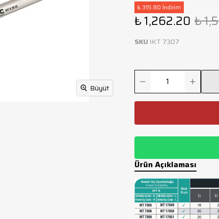
₺ 315.80 İndirim
₺ 1,262.20
₺ 1,
SKU
IKT 7307
Büyüt
Ürün Açıklaması