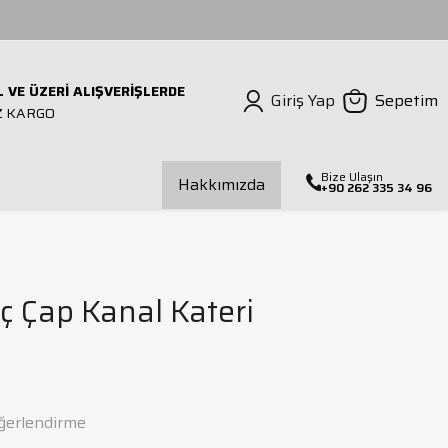
L VE ÜZERİ ALIŞVERİŞLERDE
Giriş Yap
Sepetim
Z KARGO
Bize Ulaşın
Hakkımızda
+90 262 335 34 96
ılavuz Çekmeli Matkap
Mors Kovanı
Dış Çap Torna Kateri
İç Çap Torna Kateri
İç Çap Kanal Kateri
alıp Bağlama Seti
ğerlendirme