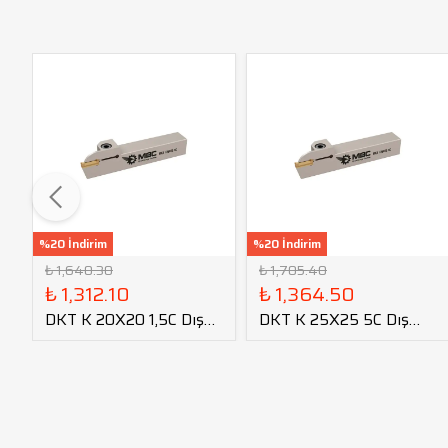
%20 İndirim
%20 İndirim
₺ 1,640.30
₺ 1,705.40
₺ 1,312.10
₺ 1,364.50
DKT K 20X20 1,5C Dış
DKT K 25X25 5C Dış
Çap Kanal Kateri
Çap Kanal Kateri
tmax=17
tmax=22