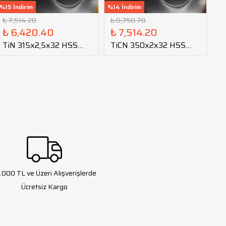
%15 İndirim
%14 İndirim
%16
₺ 7,514.20
₺ 8,750.70
₺ 
₺ 6,420.40
₺ 7,514.20
₺
TiN 315x2,5x32 HSS
TiCN 350x2x32 HSS
O
Daire Testere Bıçağı
Daire Testere Bıçağı
Da
.000 TL ve Üzeri Alışverişlerde
Ücretsiz Kargo