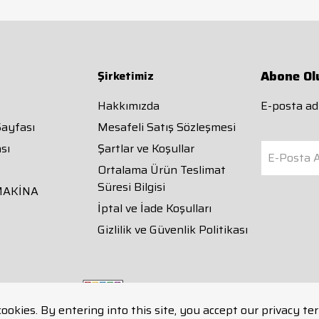
Abone Ol
Şirketimiz
Hakkımızda
E-posta adr
Sayfası
Mesafeli Satış Sözleşmesi
sı
Şartlar ve Koşullar
E-Posta A
Ortalama Ürün Teslimat
Süresi Bilgisi
MAKİNA
İptal ve İade Koşulları
Gizlilik ve Güvenlik Politikası
cookies. By entering into this site, you accept our privacy te