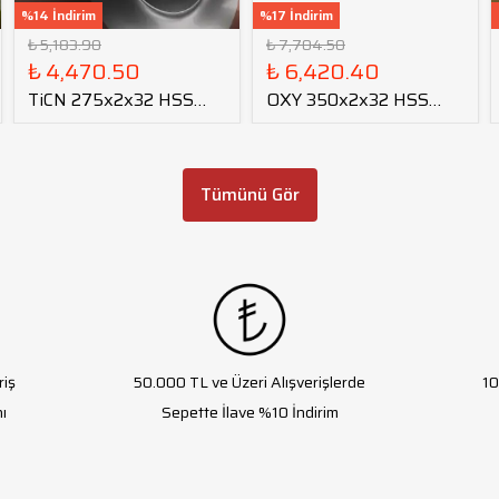
%14 İndirim
%17 İndirim
₺ 5,183.90
₺ 7,704.50
₺ 4,470.50
₺ 6,420.40
TiCN 275x2x32 HSS
OXY 350x2x32 HSS
Daire Testere Bıçağı
Daire Testere Bıçağı
Tümünü Gör
riş
50.000 TL ve Üzeri Alışverişlerde
10
ı
Sepette İlave %10 İndirim