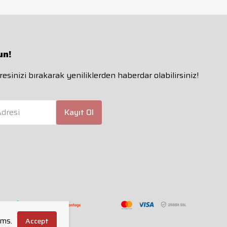
un!
esinizi bırakarak yeniliklerden haberdar olabilirsiniz!
dresi
Kayıt Ol
rms.
Accept