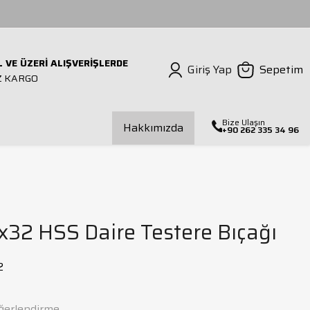
L VE ÜZERİ ALIŞVERİŞLERDE
Giriş Yap
Sepetim
Z KARGO
Bize Ulaşın
Hakkımızda
+90 262 335 34 96
ılavuz Çekmeli Matkap
Mors Kovanı
Dış Çap Torna Kateri
İç Çap Torna Kateri
x32 HSS Daire Testere Bıçağı
alıp Bağlama Seti
2
ğerlendirme