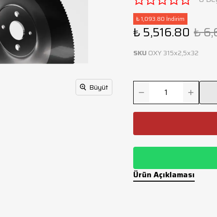
₺ 1,093.80 İndirim
₺ 5,516.80
₺ 6,
SKU
OXY 315x2,5x32
Büyüt
Ürün Açıklaması