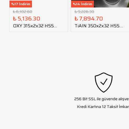
%17 İndirim
%14 İndirim
₺ 6,182.60
₺ 9,226.30
₺ 5,136.30
₺ 7,894.70
OXY 315x2x32 HSS
TiAIN 350x2x32 HSS
Daire Testere Bıçağı
Daire Testere Bıçağı
256 Bit SSL ile güvende alışve
Kredi Kartına 12 Taksit İmkan