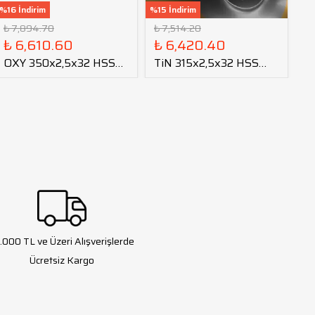
%16 İndirim
%15 İndirim
%14
₺ 7,894.70
₺ 7,514.20
₺ 
₺ 6,610.60
₺ 6,420.40
₺
OXY 350x2,5x32 HSS
TiN 315x2,5x32 HSS
T
Daire Testere Bıçağı
Daire Testere Bıçağı
Da
.000 TL ve Üzeri Alışverişlerde
Ücretsiz Kargo