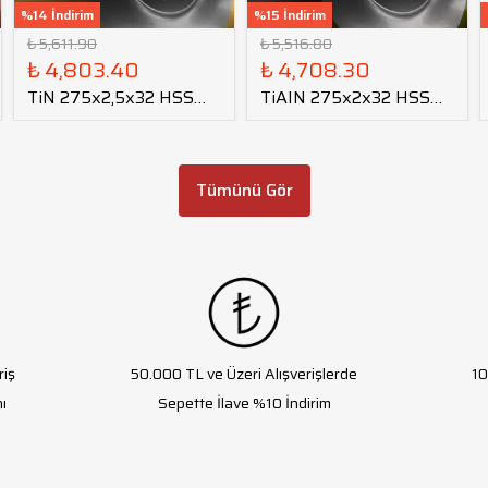
%14 İndirim
%15 İndirim
₺ 5,611.90
₺ 5,516.80
₺ 4,803.40
₺ 4,708.30
TiN 275x2,5x32 HSS
TiAIN 275x2x32 HSS
Daire Testere Bıçağı
Daire Testere Bıçağı
Tümünü Gör
riş
50.000 TL ve Üzeri Alışverişlerde
10
ı
Sepette İlave %10 İndirim