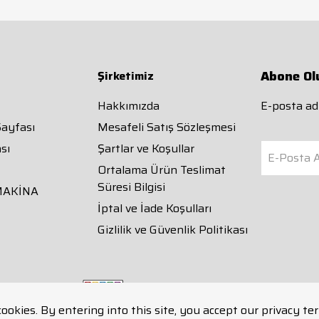
Abone Ol
Şirketimiz
Hakkımızda
E-posta adr
Sayfası
Mesafeli Satış Sözleşmesi
sı
Şartlar ve Koşullar
E-Posta A
Ortalama Ürün Teslimat
Süresi Bilgisi
MAKİNA
İptal ve İade Koşulları
Gizlilik ve Güvenlik Politikası
cookies. By entering into this site, you accept our privacy te