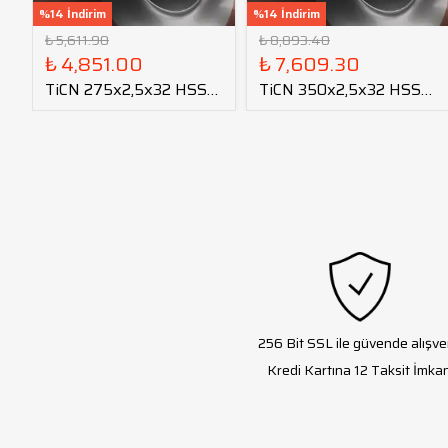
%14 İndirim
%14 İndirim
₺ 5,611.90
₺ 8,893.40
₺ 4,851.00
₺ 7,609.30
TiCN 275x2,5x32 HSS
TiCN 350x2,5x32 HSS
Daire Testere Bıçağı
Daire Testere Bıçağı
256 Bit SSL ile güvende alışve
Kredi Kartına 12 Taksit İmkan