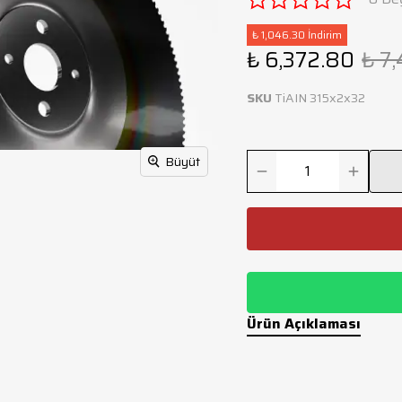
₺ 1,046.30 İndirim
₺ 6,372.80
₺ 7,
SKU
TiAIN 315x2x32
Büyüt
Ürün Açıklaması