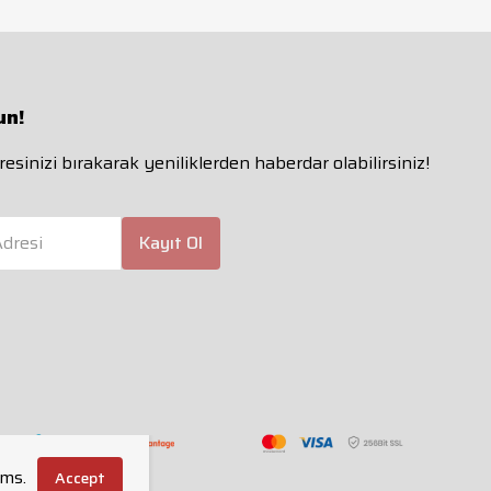
un!
esinizi bırakarak yeniliklerden haberdar olabilirsiniz!
dresi
Kayıt Ol
rms.
Accept