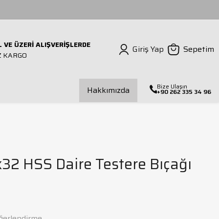
L VE ÜZERİ ALIŞVERİŞLERDE
Giriş Yap
Sepetim
Z KARGO
Bize Ulaşın
Hakkımızda
+90 262 335 34 96
ılavuz Çekmeli Matkap
Mors Kovanı
Dış Çap Torna Kateri
İç Çap Torna Kateri
32 HSS Daire Testere Bıçağı
alıp Bağlama Seti
ğerlendirme