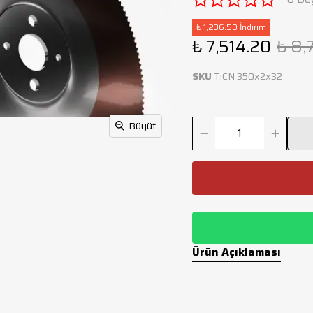
₺ 1,236.50 İndirim
₺ 7,514.20
₺ 8,
SKU
TiCN 350x2x32
Büyüt
Ürün Açıklaması