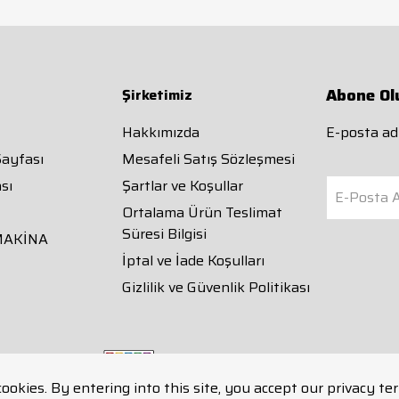
Abone Ol
Şirketimiz
Hakkımızda
E-posta adr
Sayfası
Mesafeli Satış Sözleşmesi
sı
Şartlar ve Koşullar
E-Posta A
Ortalama Ürün Teslimat
Süresi Bilgisi
MAKİNA
İptal ve İade Koşulları
Gizlilik ve Güvenlik Politikası
cookies. By entering into this site, you accept our privacy te