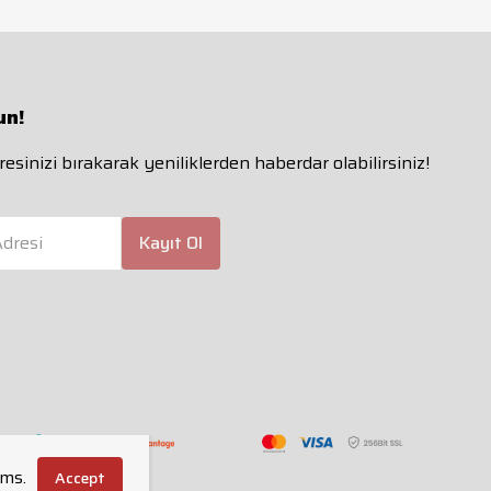
un!
esinizi bırakarak yeniliklerden haberdar olabilirsiniz!
dresi
Kayıt Ol
rms.
Accept