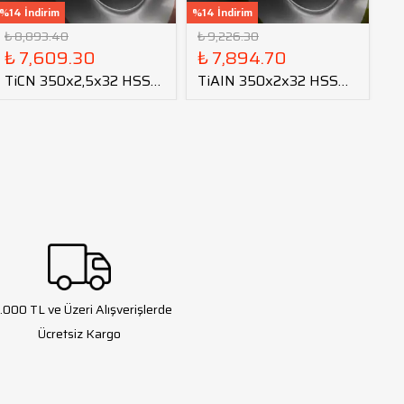
%14 İndirim
%14 İndirim
%16
₺ 8,893.40
₺ 9,226.30
₺ 
₺ 7,609.30
₺ 7,894.70
₺
TiCN 350x2,5x32 HSS
TiAIN 350x2x32 HSS
O
Daire Testere Bıçağı
Daire Testere Bıçağı
Da
.000 TL ve Üzeri Alışverişlerde
Ücretsiz Kargo