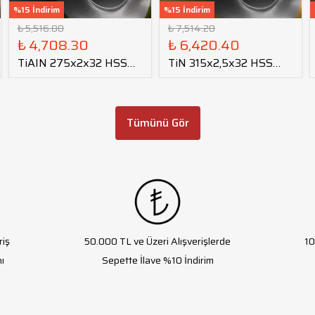
%15 İndirim
%15 İndirim
₺ 5,516.80
₺ 7,514.20
₺ 4,708.30
₺ 6,420.40
TiAIN 275x2x32 HSS
TiN 315x2,5x32 HSS
Daire Testere Bıçağı
Daire Testere Bıçağı
Tümünü Gör
riş
50.000 TL ve Üzeri Alışverişlerde
10
ı
Sepette İlave %10 İndirim