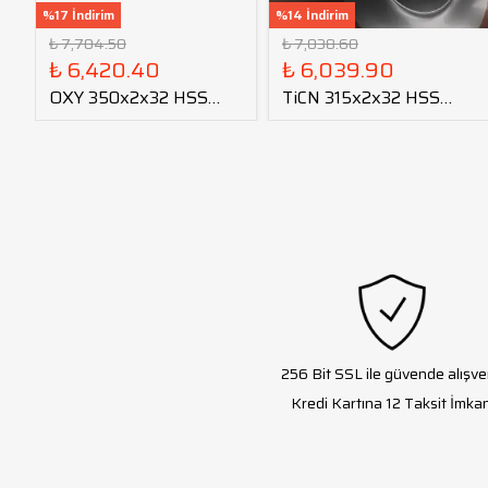
%17 İndirim
%14 İndirim
₺ 7,704.50
₺ 7,038.60
₺ 6,420.40
₺ 6,039.90
OXY 350x2x32 HSS
TiCN 315x2x32 HSS
Daire Testere Bıçağı
Daire Testere Bıçağı
256 Bit SSL ile güvende alışve
Kredi Kartına 12 Taksit İmkan