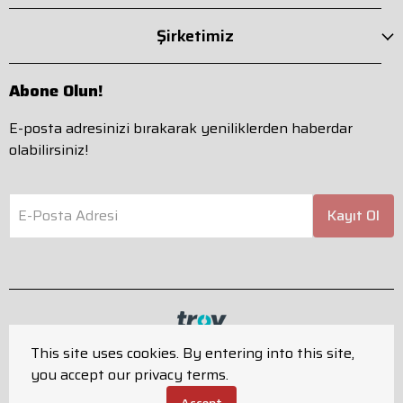
Şirketimiz
Abone Olun!
E-posta adresinizi bırakarak yeniliklerden haberdar
olabilirsiniz!
E-Posta Adresi
Kayıt Ol
This site uses cookies. By entering into this site,
you accept our privacy terms.
Tüm hakları saklıdır.
Powered by
ikas
Accept