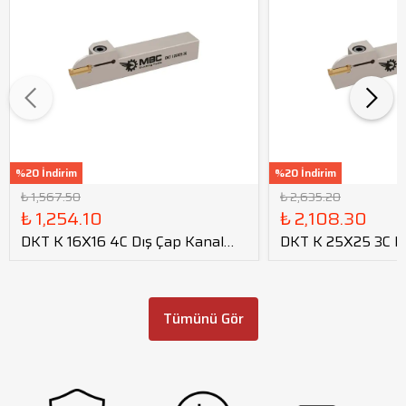
%20 İndirim
%20 İndirim
₺ 1,567.50
₺ 2,635.20
₺ 1,254.10
₺ 2,108.30
DKT K 16X16 4C Dış Çap Kanal
DKT K 25X25 3C Dı
Kateri tmax=18
Kateri tmax=30
Tümünü Gör