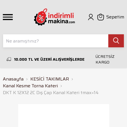
Sepetim
ÜCRETSİZ
10.000 TL VE ÜZERİ ALIŞVERİŞLERDE
KARGO
Anasayfa
KESİCİ TAKIMLAR
Kanal Kesme Torna Kateri
DKT K 12X12 2C Dış Çap Kanal Kateri tmax=14