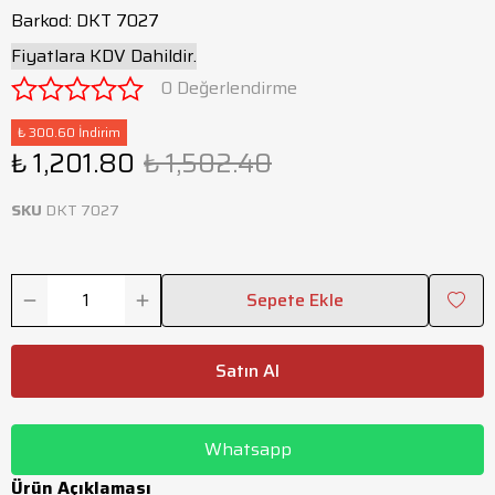
Barkod
:
DKT 7027
Fiyatlara KDV Dahildir.
0 Değerlendirme
₺ 300.60 İndirim
₺ 1,201.80
₺ 1,502.40
SKU
DKT 7027
Sepete Ekle
Satın Al
Whatsapp
Ürün Açıklaması