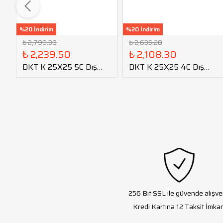
%20 İndirim
%20 İndirim
₺ 2,799.30
₺ 2,635.20
₺ 2,239.50
₺ 2,108.30
DKT K 25X25 5C Dış
DKT K 25X25 4C Dış
Çap Kanal Kateri
Çap Kanal Kateri
tmax=40
tmax=40
256 Bit SSL ile güvende alışve
Kredi Kartına 12 Taksit İmkan