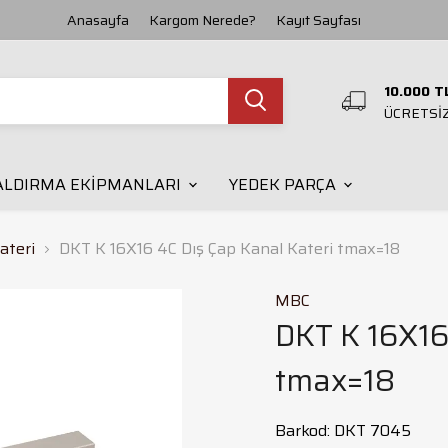
Anasayfa
Kargom Nerede?
Kayıt Sayfası
10.000 T
ÜCRETSİ
ALDIRMA EKİPMANLARI
YEDEK PARÇA
Masaüstü Torna
Torna Sabit Yatak
Matkap Bileme Taşı
Manyetik Kaldıraç
Kılavuz Çekme Makinesi
Torna Döner Punta
Kanal Kesme Torna Kateri
K
ateri
DKT K 16X16 4C Dış Çap Kanal Kateri tmax=18
MBC
DKT K 16X16
Emniyetli Kılavuz Tutucu
Freze Pens Takımı
K
Matkap Ucu Bileme
Freze Ucu Bileme
tmax=18
Makine Denge Ayağı
Barkod
:
DKT 7045