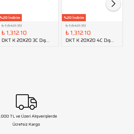
%20 İndirim
%20 İndirim
%20
₺ 1,640.30
₺ 1,640.30
₺ 
₺ 1,312.10
₺ 1,312.10
₺
DKT K 20X20 3C Dış
DKT K 20X20 4C Dış
D
Çap Kanal Kateri
Çap Kanal Kateri
Ç
tmax=18
tmax=18
t
.000 TL ve Üzeri Alışverişlerde
Ücretsiz Kargo