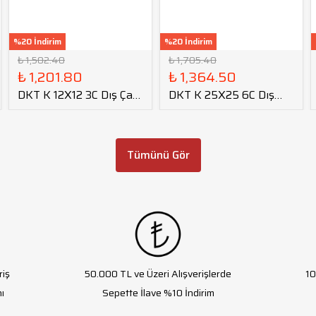
%20 İndirim
%20 İndirim
₺ 1,502.40
₺ 1,705.40
₺ 1,201.80
₺ 1,364.50
DKT K 12X12 3C Dış Çap
DKT K 25X25 6C Dış
Kanal Kateri tmax=14
Çap Kanal Kateri
tmax=22
Tümünü Gör
riş
50.000 TL ve Üzeri Alışverişlerde
10
ı
Sepette İlave %10 İndirim