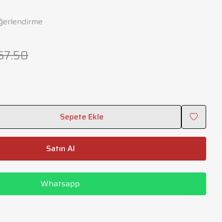
ğerlendirme
567.50
Sepete Ekle
Satın Al
Whatsapp