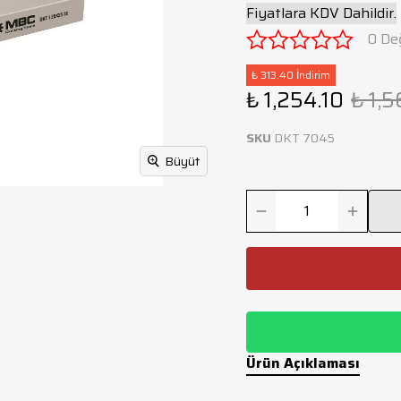
Fiyatlara KDV Dahildir.
0 De
₺ 313.40 İndirim
₺ 1,254.10
₺ 1,
SKU
DKT 7045
Büyüt
Ürün Açıklaması