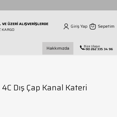
L VE ÜZERİ ALIŞVERİŞLERDE
Giriş Yap
Sepetim
Z KARGO
Bize Ulaşın
Hakkımızda
+90 262 335 34 96
ılavuz Çekmeli Matkap
Mors Kovanı
Dış Çap Torna Kateri
İç Çap Torna Kateri
 4C Dış Çap Kanal Kateri
alıp Bağlama Seti